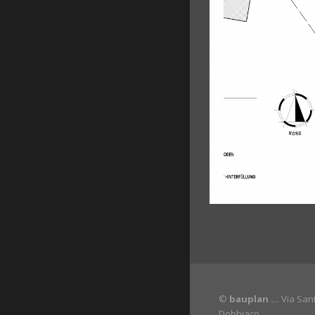
©
bauplan …
Via Sant
Dobbiaco