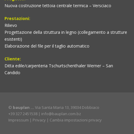
Nuova costruzione tettoia centrale termica – Versciaco
Prestazioni:
Rilievo
Progettazione della struttura in legno (collegamento a strutture
esistenti)
Elaborazione del file per il taglio automatico
Cliente:
Ditta edile/carpenteria Tschurtschenthaler Werner – San
Candido
©
bauplan …
Via Santa Maria 13, 39034 Dobbiaco
+39 327 2451538 |
info@bauplan.com.bz
Impressum
|
Privacy
|
Cambia impostazioni privacy